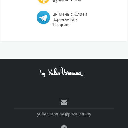
Ци Мень с Юлией
Ворониной в
Telegram
yulia.voronina@pozitivim.by