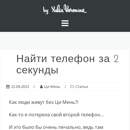
Skip
to
content
Найти телефон за 2
секунды
22.09.2023
Ци Мень
Статьи
Как люди живут без Ци Мень?!
Как-то я потеряла свой второй телефон…
И это было бы очень печально, ведь там