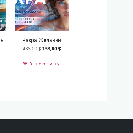
ь.
Чакра Желаний
чальная
екущая
Первоначальная
Текущая
488,00
$
138,00
$
на:
цена
цена:
ла
,00 $.
составляла
138,00 $.
В корзину
488,00 $.