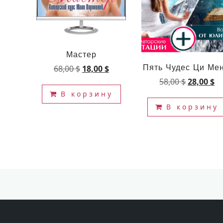
Мастер
Первоначальная
Текущая
68,00
$
18,00
$
Пять Чудес Ци Мен
цена
цена:
Первона
Т
58,00
$
28,00
$
составляла
18,00 $.
цена
це
В корзину
68,00 $.
составля
28
В корзину
58,00 $.