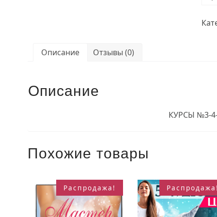
тов
КУ
Кат
№3-
4-
5-
Описание
Отзывы (0)
6
Описание
КУРСЫ №3-4-
Похожие товары
Распродажа!
Распродажа