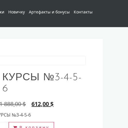
ки
Новичку
Артефакты и бонусы
Контакты
КУРСЫ №3-4-5-
6
Первоначальная
Текущая
1 888,00
$
612,00
$
цена
цена:
УРСЫ №3-4-5-6
составляла
612,00 $.
ичество
1
В корзину