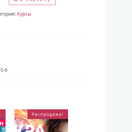
ара
888,00 $.
РСЫ
егория:
Курсы
5-6
!
Распродажа!