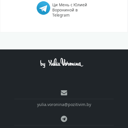
Ци Мень с Юлией
Ворониной в
Telegram
yulia.voronina@pozitivim.by