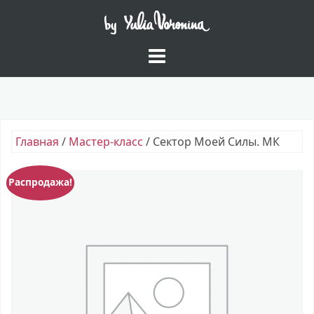
Skip
to
content
Главная
/
Мастер-класс
/ Сектор Моей Силы. МК
Распродажа!