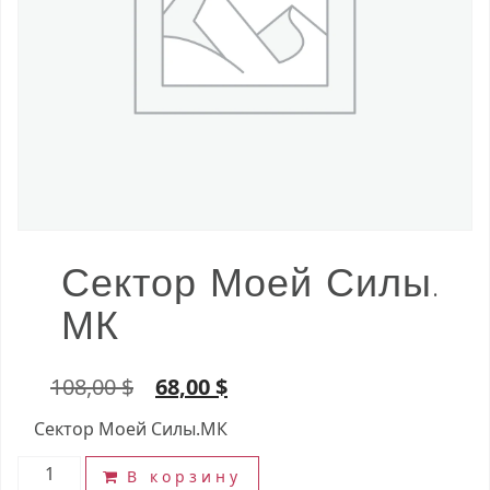
Сектор Моей Силы.
МК
Первоначальная
Текущая
108,00
$
68,00
$
цена
цена:
Сектор Моей Силы.МК
составляла
68,00 $.
Количество
108,00 $.
В корзину
товара