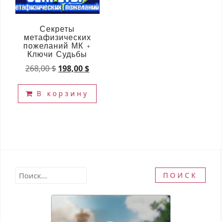
Секреты
метафизических
пожеланий МК +
Ключи Судьбы
Первоначальная
Текущая
268,00
$
198,00
$
цена
цена:
составляла
198,00 $.
В корзину
268,00 $.